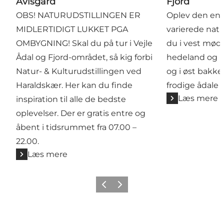
Avlsgård
Fjord
OBS! NATURUDSTILLINGEN ER
Oplev den en
MIDLERTIDIGT LUKKET PGA
varierede natu
OMBYGNING! Skal du på tur i Vejle
du i vest mød
Ådal og Fjord-området, så kig forbi
hedeland og n
Natur- & Kulturudstillingen ved
og i øst bakk
Haraldskær. Her kan du finde
frodige ådale 
Læs mere
inspiration til alle de bedste
oplevelser. Der er gratis entre og
åbent i tidsrummet fra 07.00 –
22.00.
Læs mere
Forrige
Næste