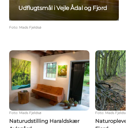
Udflugtsmål i Vejle Ådal og Fjord
Foto
:
Mads Fjeldsø
Naturudstilling Haraldskær Avlsgård
Naturoplevelse
Foto
:
Mads Fjeldsø
Foto
:
Mads Fjeldsø
Naturudstilling Haraldskær
Naturoplevel