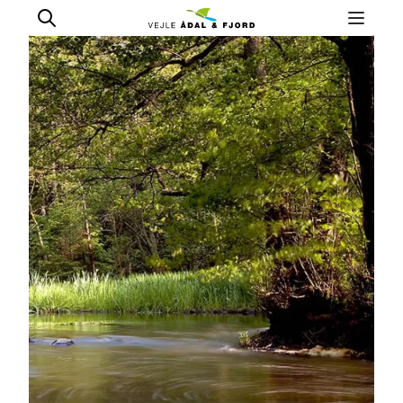
Udflugtsmål
Ture & aktiviteter
Det sker
Overnatning
Planlæg din tur
-
Projekter