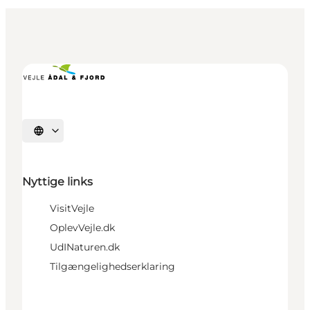
Vælg sprog
Nyttige links
VisitVejle
OplevVejle.dk
UdINaturen.dk
Tilgængelighedserklaring