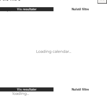
Vælg periode
Vis resultater
Nulstil filtre
Børn
Attraktioner
Venner
Overnatning
Mest populære
Sortér efter
:
Min virksomhed
Aktiviteter
Min partner
Begivenheder
loading...
Vis resultater
Nulstil filtre
Mig selv
Vis resultater
Nulstil filtre
loading...
Loading calendar...
loading...
Vis resultater
Nulstil filtre
loading...