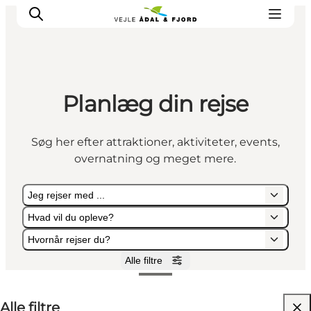
Planlæg din rejse
Udflugtsmål
Ture & aktiviteter
Søg her efter attraktioner, aktiviteter, events,
Det sker
overnatning og meget mere.
Overnatning
Planlæg din tur
Jeg rejser med ...
-
Hvad vil du opleve?
Projekter
Hvornår rejser du?
Alle filtre
Jeg rejser med ...
Hvad vil du opleve?
Hvornår rejser du?
Alle filtre