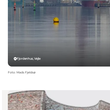
Fjordenhus, Vejle
Foto
:
Mads Fjeldsø