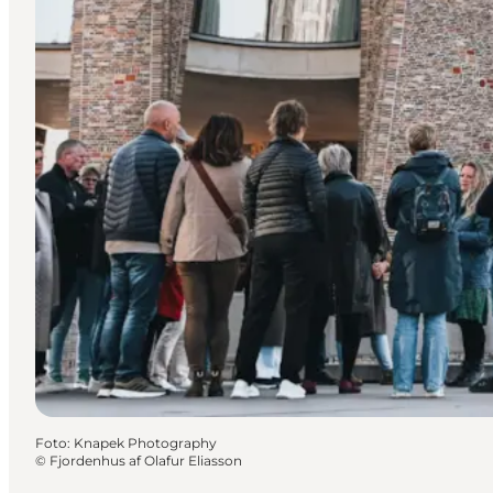
Foto
:
Knapek Photography
©
Fjordenhus af Olafur Eliasson