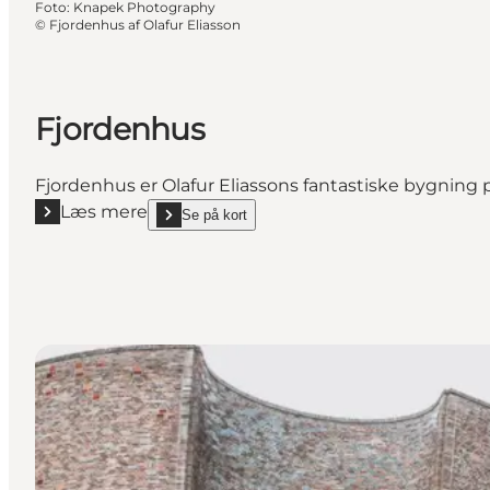
Foto
:
Knapek Photography
©
Fjordenhus af Olafur Eliasson
Fjordenhus
Fjordenhus er Olafur Eliassons fantastiske bygning på
Læs mere
Se på kort
Læs mere "Fjordenhus"
show Fjordenhus on_map