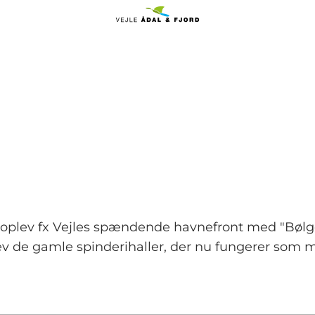
 og oplev fx Vejles spændende havnefront med "Bøl
 oplev de gamle spinderihaller, der nu fungerer s