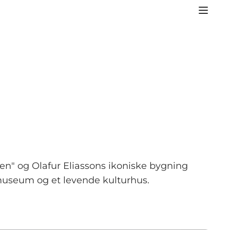
gen" og Olafur Eliassons ikoniske bygning
om museum og et levende kulturhus.