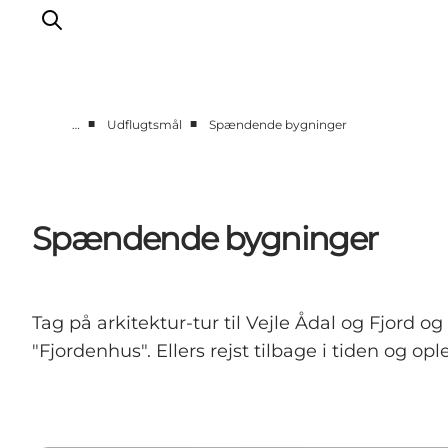
■
■
…
Udflugtsmål
Spændende bygninger
Udflugtsmål
Ture & aktiviteter
Det sker
Spændende bygninger
Overnatning
Planlæg din tur
-
Tag på arkitektur-tur til Vejle Ådal og Fjord
Projekter
"Fjordenhus". Ellers rejst tilbage i tiden og