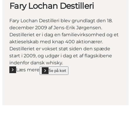
Fary Lochan Destilleri
Fary Lochan Destilleri blev grundlagt den 18.
december 2009 af Jens-Erik Jørgensen.
Destilleriet er i dag en familievirksomhed og et
aktieselskab med knap 400 aktionærer.
Destilleriet er vokset støt siden den spæde
start i 2009, og udgør i dag et af flagskibene
indenfor dansk whisky.
Læs mere
Se på kort
Læs mere "Fary Lochan Destilleri"
show Fary Lochan Destilleri on_map