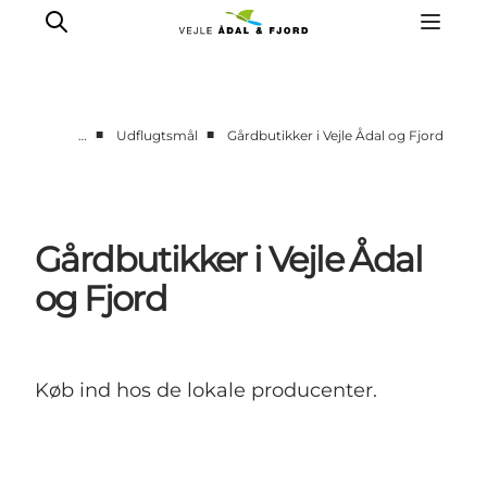
■
■
…
Udflugtsmål
Gårdbutikker i Vejle Ådal og Fjord
Udflugtsmål
Ture & aktiviteter
Det sker
Gårdbutikker i Vejle Ådal
Overnatning
og Fjord
Planlæg din tur
-
Projekter
Køb ind hos de lokale producenter.