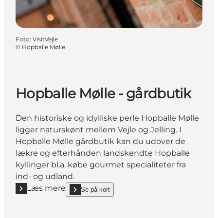
Foto
:
VisitVejle
©
Hopballe Mølle
Hopballe Mølle - gårdbutik
Den historiske og idylliske perle Hopballe Mølle
ligger naturskønt mellem Vejle og Jelling. I
Hopballe Mølle gårdbutik kan du udover de
lækre og efterhånden landskendte Hopballe
kyllinger bl.a. købe gourmet specialiteter fra
ind- og udland.
Læs mere
Se på kort
Læs mere "Hopballe Mølle - gårdbutik"
show Hopballe Mølle - gårdbutik on_map