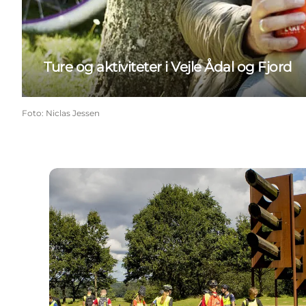
Ture og aktiviteter i Vejle Ådal og Fjord
Foto
:
Niclas Jessen
Cykelruter i Vejle Ådal og Fjord