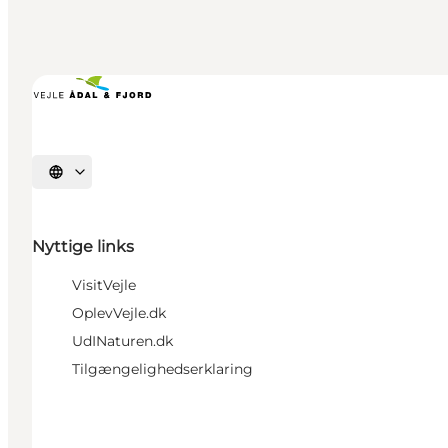
Vælg sprog
Nyttige links
VisitVejle
OplevVejle.dk
UdINaturen.dk
Tilgængelighedserklaring