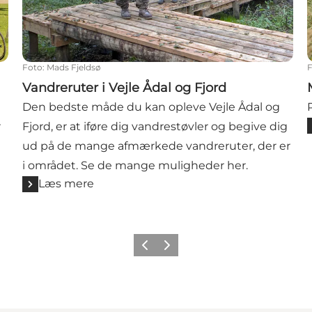
Foto
:
Mads Fjeldsø
Vandreruter i Vejle Ådal og Fjord
Den bedste måde du kan opleve Vejle Ådal og
r
Fjord, er at iføre dig vandrestøvler og begive dig
ud på de mange afmærkede vandreruter, der er
i området. Se de mange muligheder her.
Læs mere
Forrige
Næste