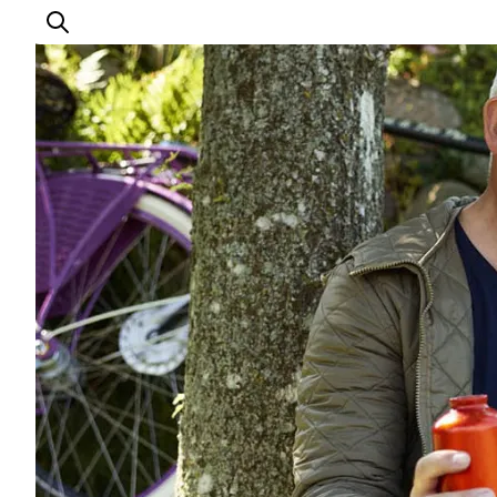
Udflugtsmål
Ture & aktiviteter
Det sker
Overnatning
Planlæg din tur
-
Projekter