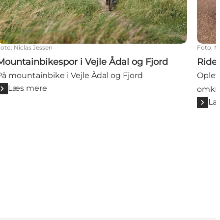
Foto
:
Niclas Jessen
Foto
:
M
Mountainbikespor i Vejle Ådal og Fjord
Rides
På mountainbike i Vejle Ådal og Fjord
Oplev
Læs mere
omkrin
Læ