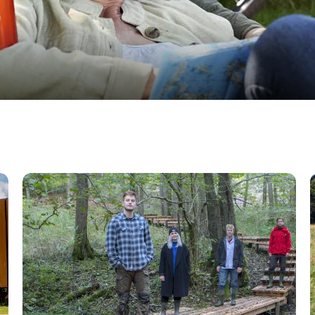
Vandreruter i Vejle Ådal og Fjord