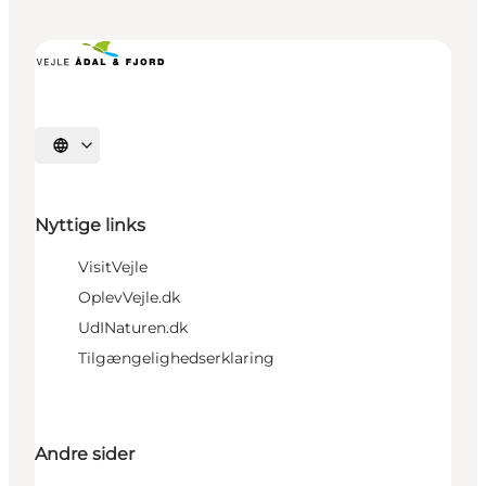
Vælg sprog
Nyttige links
VisitVejle
OplevVejle.dk
UdINaturen.dk
Tilgængelighedserklaring
Andre sider