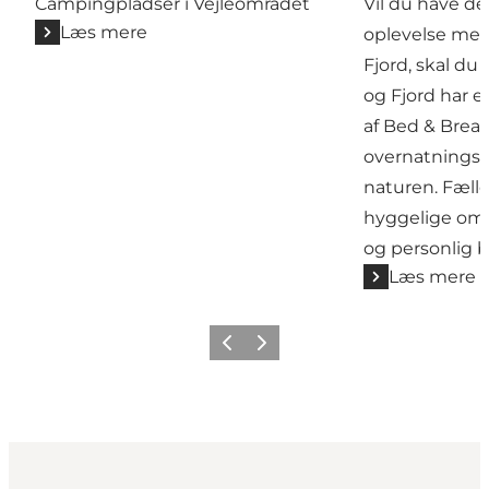
Campingpladser i Vejleområdet
Vil du have de
Læs mere
oplevelse med 
Fjord, skal du 
og Fjord har 
af Bed & Break
overnatnings
naturen. Fælle
hyggelige omg
og personlig b
Læs mere
Forrige
Næste