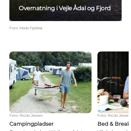
Overnatning i Vejle Ådal og Fjord
Foto
:
Mads Fjeldsø
Campingpladser
Bed & Breakfa
Foto
:
Niclas Jessen
Foto
:
Niclas Jessen
Campingpladser
Bed & Break