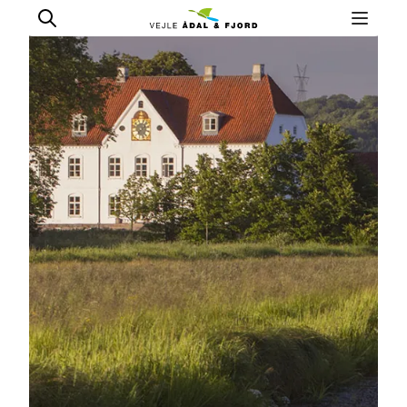
Udflugtsmål
Ture & aktiviteter
Det sker
Overnatning
Planlæg din tur
-
Projekter