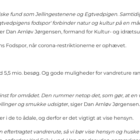
iske fund som Jellingestenene og Egtvedpigen. Samtidig s
Egtvedpigens fodspor' forbinder natur og kultur på en m
iger Dan Arnløv Jørgensen, formand for Kultur- og idræts
gens Fodspor, når corona-restriktionerne er ophævet.
 5,5 mio. besøg. Og gode muligheder for vandreture ra
t for området. Den rummer netop det, som gør, at en van
ællinger og smukke udsigte
r, siger Dan Arnløv Jørgensen.
 i de to ådale, og derfor er det vigtigt at vise hensyn.
n eftertragtet vandrerute, så vi bør vise hensyn og huske d