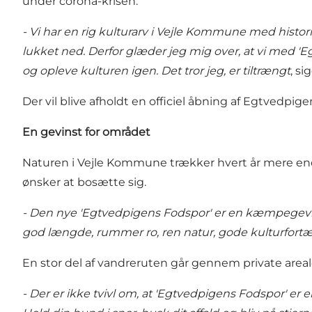
under corona-krisen.
- Vi har en rig kulturarv i Vejle Kommune med histor
lukket ned. Derfor glæder jeg mig over, at vi med '
og opleve kulturen igen. Det tror jeg, er tiltrængt
, s
Der vil blive afholdt en officiel åbning af Egtvedpi
En gevinst for området
Naturen i Vejle Kommune trækker hvert år mere end
ønsker at bosætte sig.
- Den nye 'Egtvedpigens Fodspor' er en kæmpegevins
god længde, rummer ro, ren natur, gode kulturfort
En stor del af vandreruten går gennem private arealer
- Der er ikke tvivl om, at 'Egtvedpigens Fodspor' er e