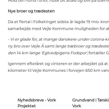
Hold din hund i snor, husk dit affald og bliv på sti
Nye broer og trædesten
Da et flertal i Folketinget sidste år lagde 19 mio. k
samarbejde med Vejle Kommune muligheden for at
- Vi er glade for, at mange danskere under corona-kris
ny bro over Vejle Å samt lange træbroer og trædest
den 14 km lange 'Egtvedpigens Fodspor',
fortæller 
Igennem efteråret og vinteren er der arbejdet på at f
kilometer til Vejle Kommunes i forvejen 650 km van
Nyhedsbreve - Vork
Grundvand i Tørsk
Projektet
Vork