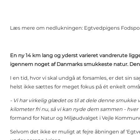
Læs mere om nedlukningen:
Egtvedpigens Fodspor 
En ny 14 km lang og yderst varieret vandrerute lig
igennem noget af Danmarks smukkeste natur. Den of
I en tid, hvor vi skal undgå at forsamles, er det si
helst ikke sættes for meget fokus på ét enkelt omr
- Vi har virkelig glædet os til at dele denne smukke
kilometer fri nu, så vi kan nyde dem sammen - hver fo
formand for Natur og Miljøudvalget i Vejle Kommun
Selvom det ikke er muligt at fejre åbningen af 'Egt