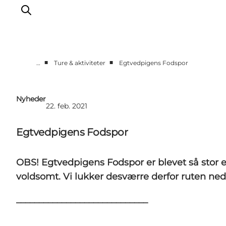
■
■
…
Ture & aktiviteter
Egtvedpigens Fodspor
Udflugtsmål
Ture & aktiviteter
Nyheder
22. feb. 2021
Det sker
Overnatning
Egtvedpigens Fodspor
Planlæg din tur
-
OBS! Egtvedpigens Fodspor er blevet så stor e
Projekter
voldsomt. Vi lukker desværre derfor ruten ned
_____________________________