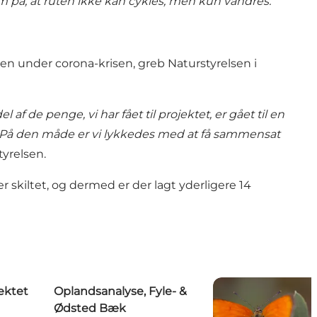
m på, at ruten ikke kan cykles, men kun vandres.
turen under corona-krisen, greb Naturstyrelsen i
af de penge, vi har fået til projektet, er gået til en
r. På den måde er vi lykkedes med at få sammensat
yrelsen.
er skiltet, og dermed er der lagt yderligere 14
jektet
Oplandsanalyse, Fyle- &
Ødsted Bæk