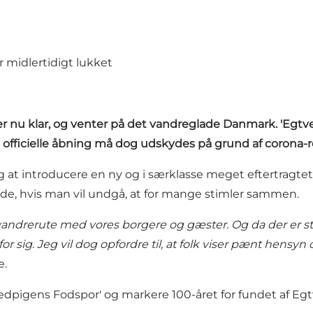
midlertidigt lukket
ger nu klar, og venter på det vandreglade Danmark. 'Egt
ficielle åbning må dog udskydes på grund af corona-re
n sag at introducere en ny og i særklasse meget eftertrag
åde, hvis man vil undgå, at for mange stimler sammen.
 vandrerute med vores borgere og gæster. Og da der er sto
r sig. Jeg vil dog opfordre til, at folk viser pænt hensy
e.
vedpigens Fodspor' og markere 100-året for fundet af Eg