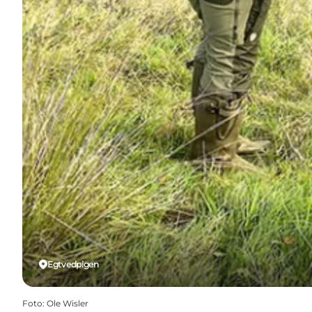
Egtvedpigen
Foto
:
Ole Wisler