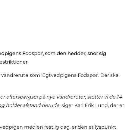
vedpigens Fodspor', som den hedder, snor sig
striktioner.
tet vandrerute som 'Egtvedpigens Fodspor'. Der skal
r efterspørgsel på nye vandreruter, sætter vi de 14
n og holder afstand derude
, siger Karl Erik Lund, der er
tvedpigen med en festlig dag, er den et lyspunkt