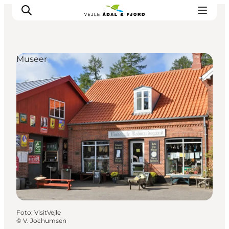
Museer
Udflugtsmål
Ture & aktiviteter
Det sker
Overnatning
Planlæg din tur
-
Projekter
Foto
:
VisitVejle
©
V. Jochumsen