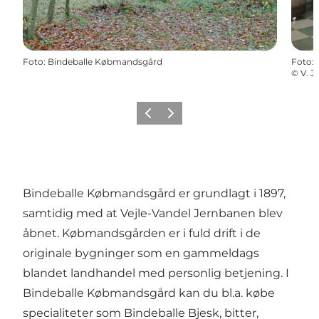
Foto
:
Bindeballe Købmandsgård
Foto
:
©
V. 
Forrige
Næste
Bindeballe Købmandsgård er grundlagt i 1897,
samtidig med at Vejle-Vandel Jernbanen blev
åbnet. Købmandsgården er i fuld drift i de
originale bygninger som en gammeldags
blandet landhandel med personlig betjening. I
Bindeballe Købmandsgård kan du bl.a. købe
specialiteter som Bindeballe Bjesk, bitter,