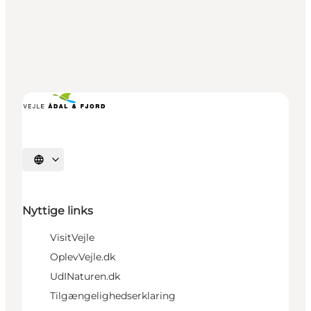
Vælg sprog
Nyttige links
VisitVejle
OplevVejle.dk
UdINaturen.dk
Tilgængelighedserklaring