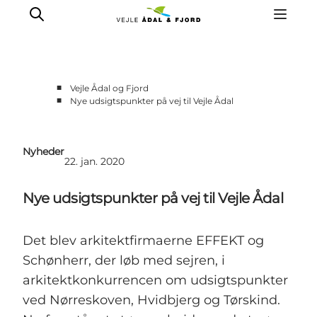
■
Vejle Ådal og Fjord
■
Nye udsigtspunkter på vej til Vejle Ådal
Udflugtsmål
Ture & aktiviteter
Nyheder
Det sker
22. jan. 2020
Overnatning
Nye udsigtspunkter på vej til Vejle Ådal
Planlæg din tur
-
Projekter
Det blev arkitektfirmaerne EFFEKT og
Schønherr, der løb med sejren, i
arkitektkonkurrencen om udsigtspunkter
ved Nørreskoven, Hvidbjerg og Tørskind.