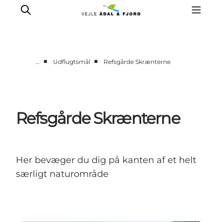
■
■
…
Udflugtsmål
Refsgårde Skrænterne
Udflugtsmål
Ture & aktiviteter
Det sker
Refsgårde Skrænterne
Overnatning
Planlæg din tur
-
Her bevæger du dig på kanten af et helt
Projekter
særligt naturområde