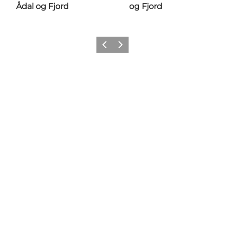
Ådal og Fjord
og Fjord
Forrige
Næste
Vælg sprog
Nyttige links