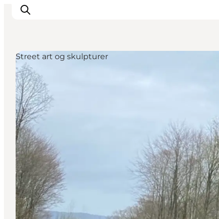
Street art og skulpturer
Udflugtsmål
Ture & aktiviteter
Det sker
Overnatning
Planlæg din tur
-
Projekter