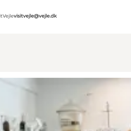
tVejle
visitvejle@vejle.dk