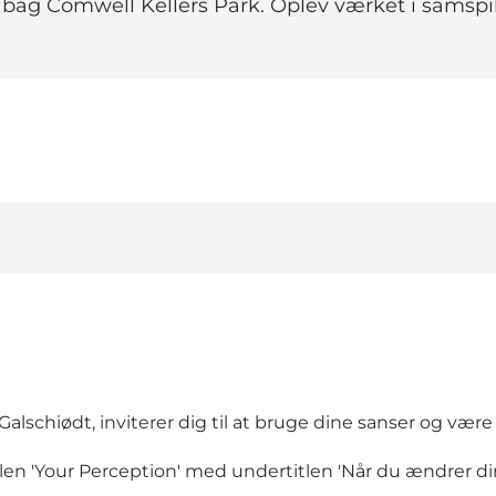
n bag Comwell Kellers Park. Oplev værket i sams
schiødt, inviterer dig til at bruge dine sanser og være 
tlen 'Your Perception' med undertitlen 'Når du ændrer din