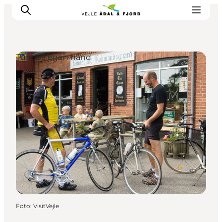
Ture på egen hånd
Udflugtsmål
Ture & aktiviteter
Det sker
Overnatning
Planlæg din tur
-
Projekter
Foto
:
VisitVejle