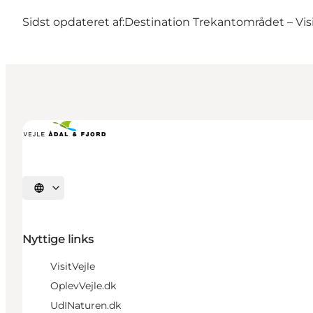
Sidst opdateret af:
Destination Trekantområdet – Visi
Vælg sprog
Nyttige links
VisitVejle
OplevVejle.dk
UdINaturen.dk