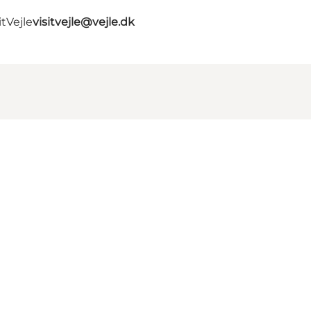
tVejle
visitvejle@vejle.dk