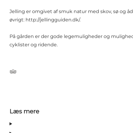
Jelling er omgivet af smuk natur med skov, sø og ådal,
øvrigt:
http://jellingguiden.dk/
.
På gården er der gode legemuligheder og mulighed f
cyklister og ridende.
Tripadvisor
Læs mere