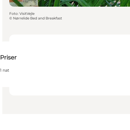
Foto
:
VisitVejle
©
Nørrelide Bed and Breakfast
75-150 DKK
Priser
36
beds
Venner, Min partner, Mig selv
1 nat