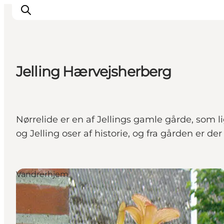
Jelling Hærvejsherberg
Udflugtsmål
Ture & aktiviteter
Det sker
Nørrelide er en af Jellings gamle gårde, som l
Overnatning
og Jelling oser af historie, og fra gården er d
Planlæg din tur
-
Projekter
Vandrerhjem