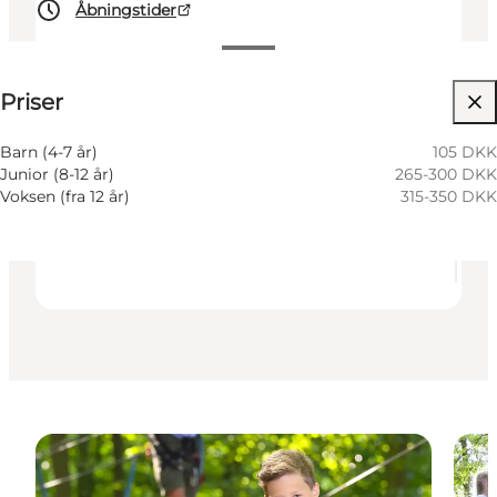
Åbningstider
Se priser
Priser
Besøg hjemmeside
Hunde tilladt
Barn (4-7 år)
105 DKK
Junior (8-12 år)
265-300 DKK
Børn, Venner, Min partner, Mig selv, Min
Voksen (fra 12 år)
315-350 DKK
virksomhed