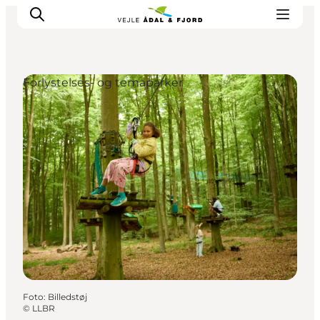
Forlystelses- og temaparker
Udflugtsmål
Ture & aktiviteter
Det sker
Overnatning
Planlæg din tur
-
Projekter
Foto
:
Billedstøj
©
LLBR