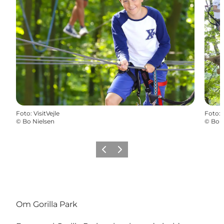
Foto
:
VisitVejle
Foto
:
©
Bo Nielsen
©
Bo N
Forrige
Næste
Om Gorilla Park