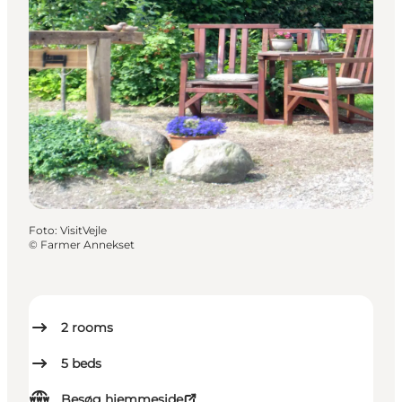
Foto
:
VisitVejle
©
Farmer Annekset
2
rooms
5
beds
Besøg hjemmeside