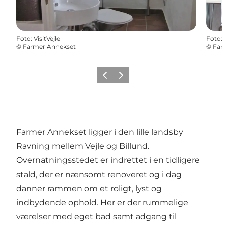
Foto
:
VisitVejle
Foto
:
©
Farmer Annekset
©
Far
Forrige
Næste
Farmer Annekset ligger i den lille landsby
Ravning mellem Vejle og Billund.
Overnatningsstedet er indrettet i en tidligere
stald, der er nænsomt renoveret og i dag
danner rammen om et roligt, lyst og
indbydende ophold. Her er der rummelige
værelser med eget bad samt adgang til