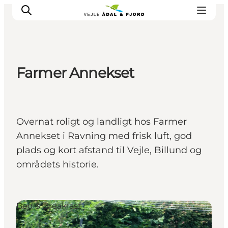
Farmer Annekset
Udflugtsmål
Ture & aktiviteter
Det sker
Overnat roligt og landligt hos Farmer
Overnatning
Annekset i Ravning med frisk luft, god
Planlæg din tur
plads og kort afstand til Vejle, Billund og
-
områdets historie.
Projekter
Bed & Breakfast