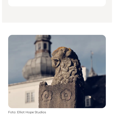
Foto
:
Elliot Hope Studios