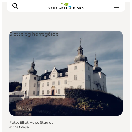
Slotte og herregårde
Udflugtsmål
Ture & aktiviteter
Det sker
Overnatning
Planlæg din tur
-
Projekter
Foto
:
Elliot Hope Studios
©
VisitVejle