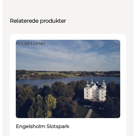
Relaterede produkter
Attraktioner
Engelsholm Slotspark