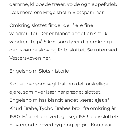
damme, klippede træer, volde og trappeforløb.
Læs mere om Engelsholm Slotspark her.
Omkring slottet finder der flere fine
vandreruter. Der er blandt andet en smuk
vandrerute på 5 km, som fører dig omkring i
den skønne skov og forbi slottet.
Se ruten ved
Vesterskoven her.
Engelsholm Slots historie
Slottet har som sagt haft en del forskellige
ejere, som hver især har præget slottet.
Engelsholm har blandt andet været ejet af
Knud Brahe, Tycho Brahes bror, fra omkring år
1590. Få år efter overtagelse, i 1593, blev slottets
nuværende hovednygning opført. Knud var