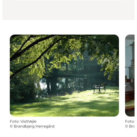
Foto
:
VisitVejle
Foto
:
©
Brandbjerg Herregård
©
Bra