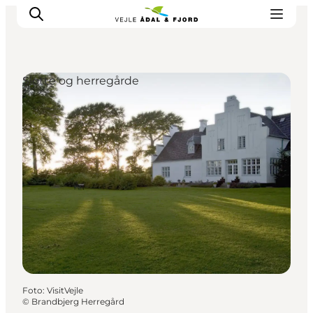
Slotte og herregårde
Udflugtsmål
Ture & aktiviteter
Det sker
Overnatning
Planlæg din tur
-
Projekter
Foto
:
VisitVejle
©
Brandbjerg Herregård