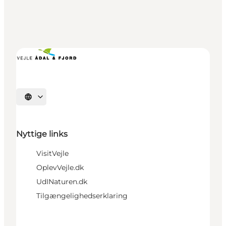
Vælg sprog
Nyttige links
VisitVejle
OplevVejle.dk
UdINaturen.dk
Tilgængelighedserklaring