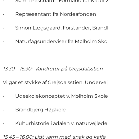
· Søren Peschardt, Formand for Natur & Miljøudval
· Repræsentant fra Nordeafonden
· Simon Lægsgaard, Forstander, Brandbjerg Højsko
· Naturfagsunderviser fra Mølholm Skole
13.30 – 15:30: Vandretur på Grejsdalsstien
Vi går et stykke af Grejsdalsstien. Undervejs kan du hør
· Udeskolekonceptet v. Mølholm Skole
· Brandbjerg Højskole
· Kulturhistorie i ådalen v. naturvejleder
15.45 – 16.00: Lidt varm mad, snak og kaffe