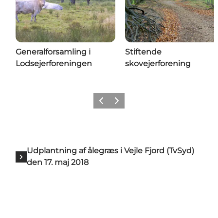
Generalforsamling i
Stiftende
Lodsejerforeningen
skovejerforening
Forrige
Næste
Udplantning af ålegræs i Vejle Fjord (TvSyd)
den 17. maj 2018