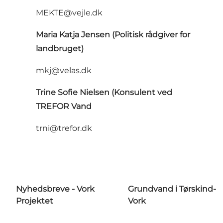
MEKTE@vejle.dk
Maria Katja Jensen (Politisk rådgiver for
landbruget)
mkj@velas.dk
Trine Sofie Nielsen (Konsulent ved
TREFOR Vand
trni@trefor.dk
Nyhedsbreve - Vork
Grundvand i Tørskind-
Projektet
Vork