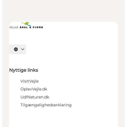
Vælg sprog
Nyttige links
VisitVejle
OplevVejle.dk
UdINaturen.dk
Tilgængelighedserklaring